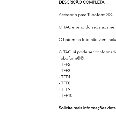
DESCRIÇÃO COMPLETA
Acessório para Tuboform®℗.
O TAC é vendido separadame
O batom na foto não vem incl
O TAC 14 pode ser conformad
Tuboform®℗:
- TFF2
- TFF3
- TFF4
- TFF8
- TFF9
- TFF10
Solicite mais informações det