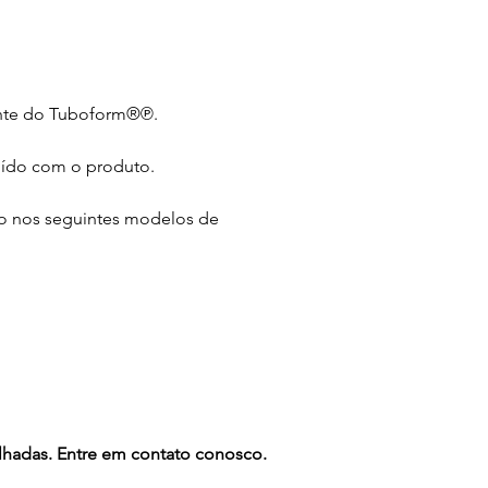
nte do Tuboform®℗.
uído com o produto.
o nos seguintes modelos de
alhadas. Entre em contato conosco.