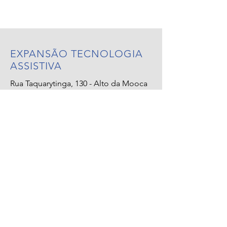
EXPANSÃO TECNOLOGIA
ASSISTIVA
Rua Taquarytinga, 130 - Alto da Mooca
São Paulo - SP - CEP 03170-010
Email:
vendas1@expansao.com
Tel.:
(11) 2602-1600
Whatsapp:
(11) 99267-8516
SOCIAL
Política de Privacidade
Política de Cookies