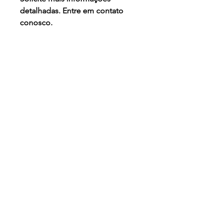
detalhadas. Entre em contato
conosco.
INFORMAÇÕES DO PRODUTO
ADAPTAÇÕES PERSONALIZÁVEIS
PARA CRIANÇAS E PESSOAS COM
GRAVE ESCOLIOSE FOTO
ILUSTRATIVA ( FABRICANTE
ORTOMOBIL, MODELO TILT) :
ANVISA REGISTRO - 81470860004